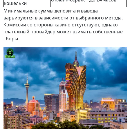
кошельки
Минимальные суммы депозита и вывода
варьируются в зависимости от выбранного метода.
Комиссии со стороны казино отсутствуют, однако
платёжный провайдер может взимать собственные
сборы.