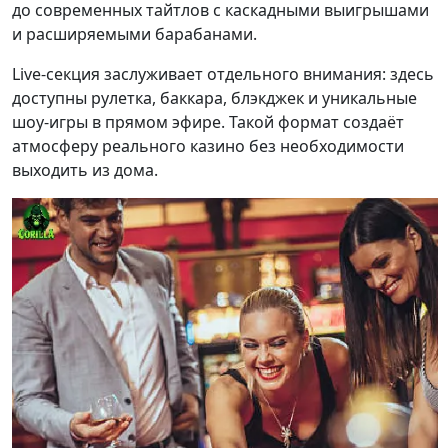
до современных тайтлов с каскадными выигрышами
и расширяемыми барабанами.
Live-секция заслуживает отдельного внимания: здесь
доступны рулетка, баккара, блэкджек и уникальные
шоу-игры в прямом эфире. Такой формат создаёт
атмосферу реального казино без необходимости
выходить из дома.