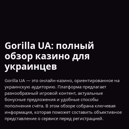
Gorilla UA: полный
обзор казино для
украинцев
Gorilla UA — это онлайн-казино, ориентированное на
украинскую аудиторию. Платформа предлагает
разнообразный игровой контент, актуальные
бонусные предложения и удобные способы
пополнения счёта. В этом обзоре собрана ключевая
информация, которая поможет составить объективное
представление о сервисе перед регистрацией.