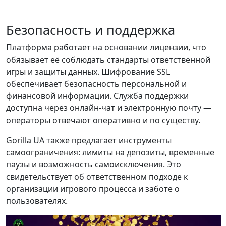
Безопасность и поддержка
Платформа работает на основании лицензии, что
обязывает её соблюдать стандарты ответственной
игры и защиты данных. Шифрование SSL
обеспечивает безопасность персональной и
финансовой информации. Служба поддержки
доступна через онлайн-чат и электронную почту —
операторы отвечают оперативно и по существу.
Gorilla UA также предлагает инструменты
самоограничения: лимиты на депозиты, временные
паузы и возможность самоисключения. Это
свидетельствует об ответственном подходе к
организации игрового процесса и заботе о
пользователях.